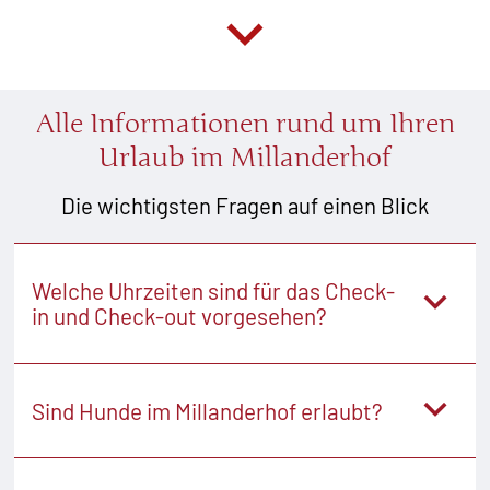
Alle Informationen rund um Ihren
Urlaub im Millanderhof
Die wichtigsten Fragen auf einen Blick
Welche Uhrzeiten sind für das Check-
in und Check-out vorgesehen?
Ihr Zimmer steht Ihnen am Anreisetag
ab 13 Uhr
Sind Hunde im Millanderhof erlaubt?
zur Verfügung. Wir ersuchen Sie, Ihr Zimmer
am Abreisetag
bis 11 Uhr
freizugeben.
Hunde sind bei uns willkommen.
Die Anreise sollte bis 20 Uhr erfolgen,